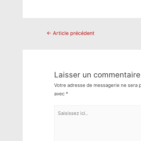
Navigation
←
Article précédent
de
l’article
Laisser un commentaire
Votre adresse de messagerie ne sera p
avec
*
Saisissez
ici..