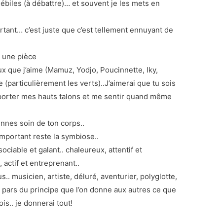
ébiles (à débattre)… et souvent je les mets en
urtant… c’est juste que c’est tellement ennuyant de
t une pièce
ux que j’aime (Mamuz, Yodjo, Poucinnette, Iky,
(particulièrement les verts)..J’aimerai que tu sois
se porter mes hauts talons et me sentir quand même
nnes soin de ton corps..
important reste la symbiose..
ociable et galant.. chaleureux, attentif et
 actif et entreprenant..
.. musicien, artiste, déluré, aventurier, polyglotte,
e pars du principe que l’on donne aux autres ce que
ois.. je donnerai tout!