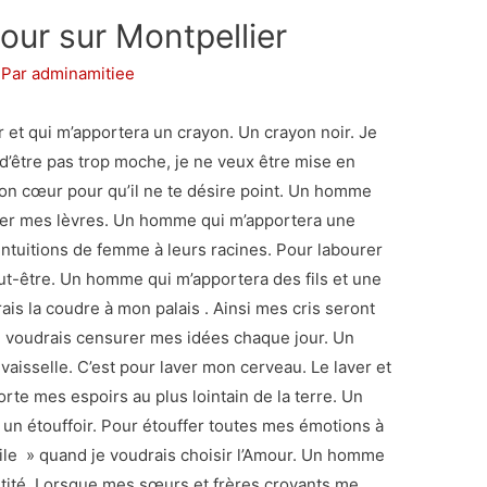
ur sur Montpellier
 Par
adminamitiee
et qui m’apportera un crayon. Un crayon noir. Je
d’être pas trop moche, je ne veux être mise en
mon cœur pour qu’il ne te désire point. Un homme
er mes lèvres. Un homme qui m’apportera une
intuitions de femme à leurs racines. Pour labourer
eut-être. Un homme qui m’apportera des fils et une
rais la coudre à mon palais . Ainsi mes cris seront
e voudrais censurer mes idées chaque jour. Un
aisselle. C’est pour laver mon cerveau. Le laver et
porte mes espoirs au plus lointain de la terre. Un
un étouffoir. Pour étouffer toutes mes émotions à
acile » quand je voudrais choisir l’Amour. Un homme
tité. Lorsque mes sœurs et frères croyants me